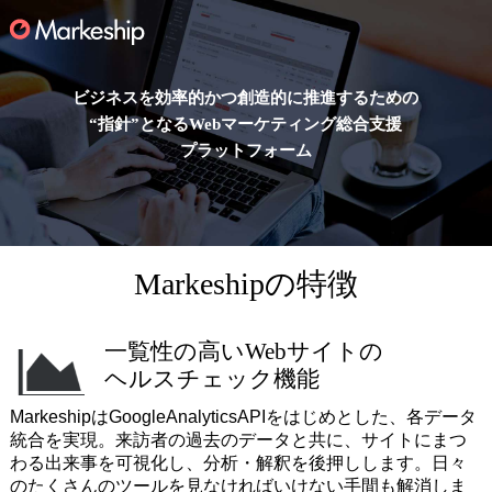
ビジネスを効率的かつ創造的に推進するための
“指針”となるWebマーケティング総合支援
プラットフォーム
Markeshipの特徴
一覧性の高いWebサイトの
ヘルスチェック機能
MarkeshipはGoogleAnalyticsAPIをはじめとした、
各データ
統合を実現。来訪者の過去のデータと共に、
サイトにまつ
わる出来事を可視化し、分析・解釈を後押しします。
日々
のたくさんのツールを見なければいけない手間も解消しま